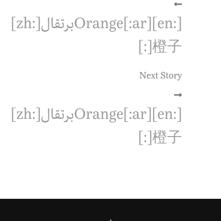
[:en]Orange[:ar]برتقال[:zh]
橙子[:]
Next Story
[:en]Orange[:ar]برتقال[:zh]
橙子[:]