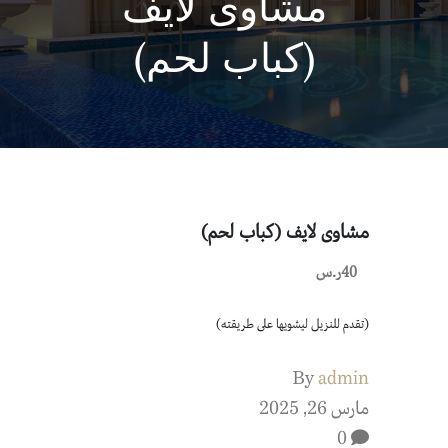
مشاوى لايف
(كباب لحم)
مشاوى لايف (كباب لحم)
40ر.س
(تقدم للنزيل ليشويها على طريقته)
By
admin
مارس 26, 2025
0