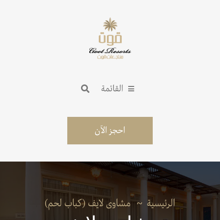
القائمة
احجز الآن
الرئيسية
مشاوى لايف (كباب لحم)