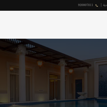
دية
920007811