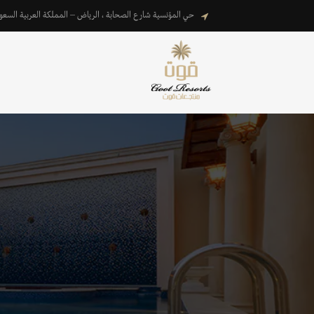
حي المؤنسية شارع الصحابة ، الرياض – المملكة العربية السعو