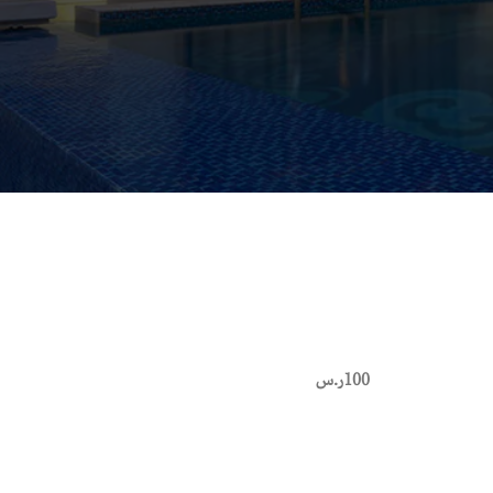
100ر.س