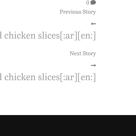
0
Previous Story
[:en]Grilled chicken slices[:ar]شرائح دجاج جريل[:zh]烤鸡片[:]
Next Story
[:en]Grilled chicken slices[:ar]شرائح دجاج جريل[:zh]烤鸡片[:]