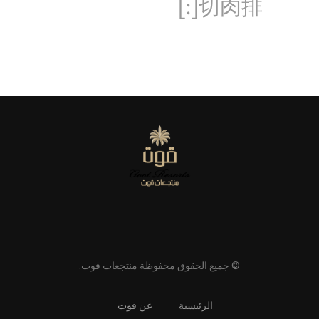
切肉排[:]
© جميع الحقوق محفوظة منتجعات قوت.
الرئيسية
عن قوت