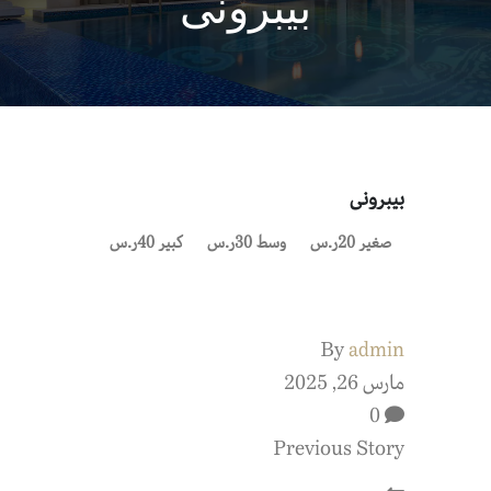
بيبرونى
بيبرونى
صغير 20ر.س
وسط 30ر.س
كبير 40ر.س
By
admin
مارس 26, 2025
0
Previous Story