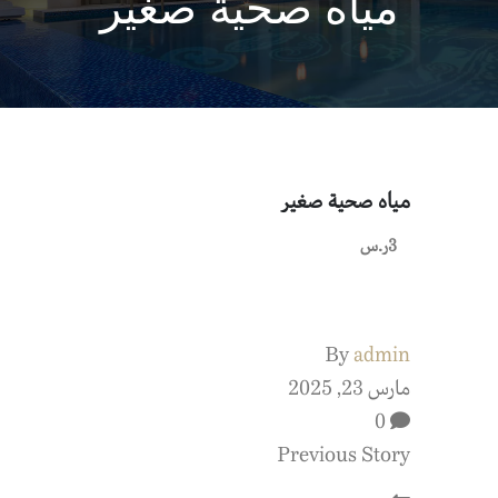
مياه صحية صغير
مياه صحية صغير
3ر.س
By
admin
مارس 23, 2025
0
Previous Story