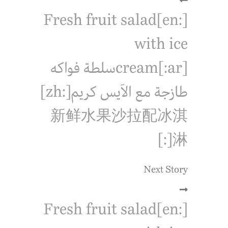
[:en]Fresh fruit salad
with ice
cream[:ar]سلطة فواكه
طازجة مع الآيس كريم[:zh]
新鲜水果沙拉配冰淇
淋[:]
Next Story
[:en]Fresh fruit salad