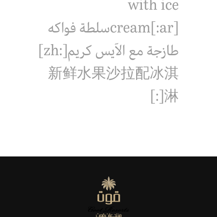
with ice
cream[:ar]سلطة فواكه
طازجة مع الآيس كريم[:zh]
新鲜水果沙拉配冰淇
淋[:]