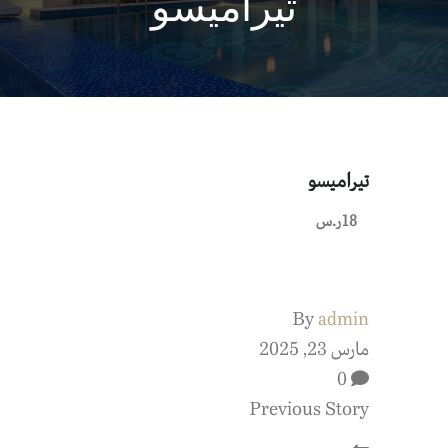
تيراميسو
تيراميسو
18ر.س
By
admin
مارس 23, 2025
0
Previous Story