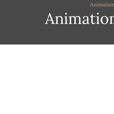
Animation
Animatio