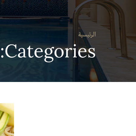
الرئيسية
Categories: