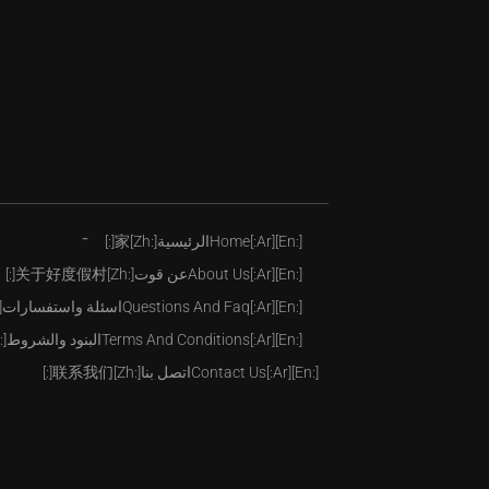
[:en]Home[:ar]الرئيسية[:zh]家[:]
[:en]About Us[:ar]عن قوت[:zh]关于好度假村[:]
[:en]Questions And Faq[:ar]اسئلة واستفسارات[:zh]常见问题与咨询[:]
[:en]Terms And Conditions[:ar]البنود والشروط[:zh]条款与条件[:]
[:en]Contact Us[:ar]اتصل بنا[:zh]联系我们[:]